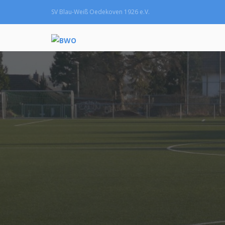
SV Blau-Weiß Oedekoven 1926 e.V.