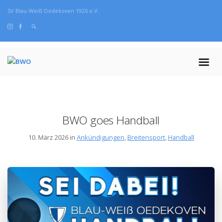
SV Blau-Weiß Oedekoven 1926 e.V.
BWO goes Handball
10. März 2026 in
Ankündigungen
,
Breitensport
,
Handball