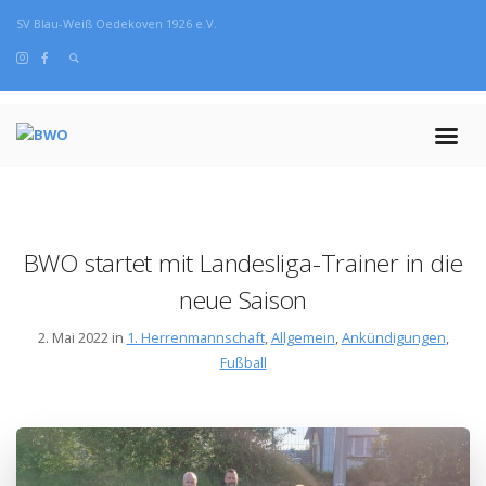
SV Blau-Weiß Oedekoven 1926 e.V.
BWO startet mit Landesliga-Trainer in die
neue Saison
2. Mai 2022 in
1. Herrenmannschaft
,
Allgemein
,
Ankündigungen
,
Fußball